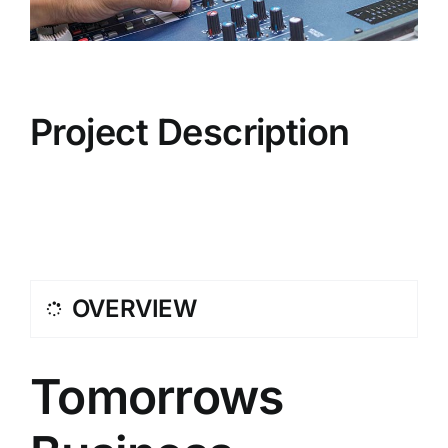
GALLERY
Project Description
AREA SOCI
CONTATTI
Login
OVERVIEW
Tomorrows