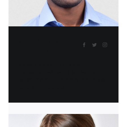
LEE MILLER
Course Tutor
Lorem ipsum dolor sit amet,
consectetur adipiscing elit, sed do
eiusmod tempor incididunt ut labore et
dolore magna aliqua.