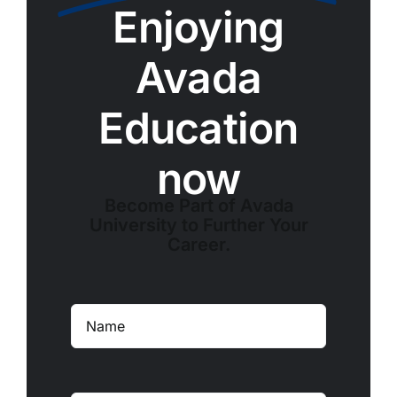
Enjoying
Avada
Education
now
Become Part of Avada
University to Further Your
Career.