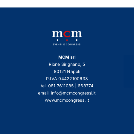
GALLERY
AREA SOCI
CONTATTI
MCM srl
Rione Sirignano, 5
80121 Napoli
Login
P.IVA 04422100638
tel. 081 7611085 | 668774
email: info@mcmcongressi.it
www.mcmcongressi.it