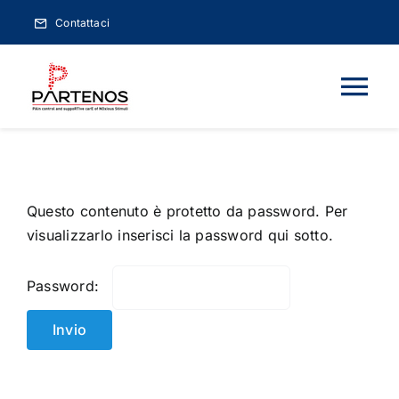
Salta
Contattaci
al
contenuto
Tog
Nav
HOME
Questo contenuto è protetto da password. Per
PARTENOS
visualizzarlo inserisci la password qui sotto.
ONCOANESTESIA
Password:
XVI CORSO 2027
EVENTI